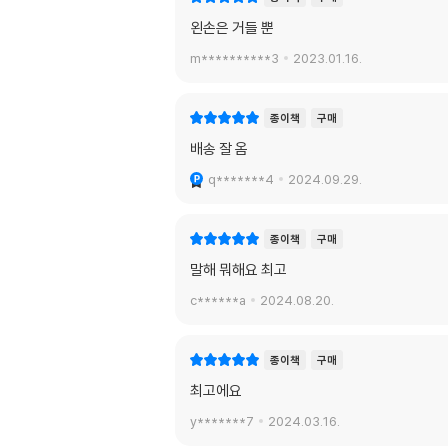
왼손은 거들 뿐
m**********3
2023.01.16.
종이책
구매
배송 잘 옴
q*******4
2024.09.29.
종이책
구매
말해 뭐해요 최고
c******a
2024.08.20.
종이책
구매
최고에요
y*******7
2024.03.16.