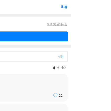
리뷰
혜택 및 유의사항
설정
추천순
22