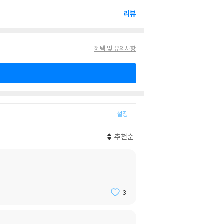
리뷰
혜택 및 유의사항
설정
추천순
3