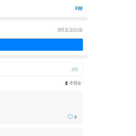
리뷰
혜택 및 유의사항
설정
추천순
0