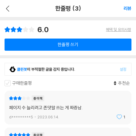
한줄평 (3)
리뷰
6.0
혜택 및 유의사항
한줄평 쓰기
클린봇
이 부적절한 글을 감지 중입니다.
설정
구매한줄평
추천순
종이책
페이지 수 늘리려고 존댓말 쓰는 게 짜증남.
d*********5
2023.06.14.
1
종이책