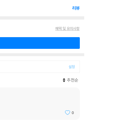
리뷰
혜택 및 유의사항
설정
추천순
0