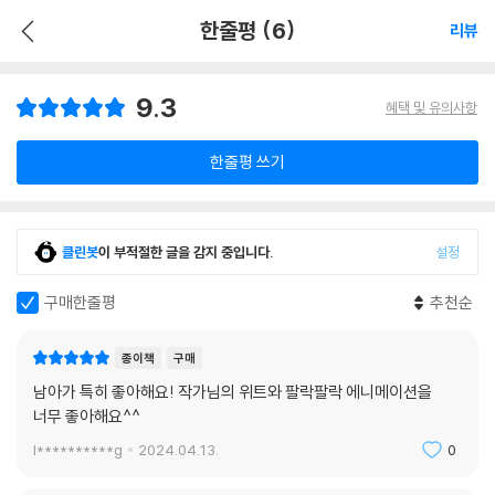
한줄평 (6)
리뷰
9.3
혜택 및 유의사항
한줄평 쓰기
클린봇
이 부적절한 글을 감지 중입니다.
설정
구매한줄평
추천순
종이책
구매
남아가 특히 좋아해요! 작가님의 위트와 팔락팔락 에니메이션을
너무 좋아해요^^
l**********g
2024.04.13.
0