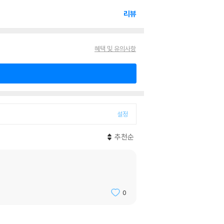
리뷰
혜택 및 유의사항
설정
추천순
0