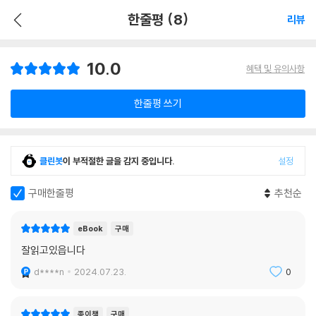
한줄평 (8)
리뷰
10.0
혜택 및 유의사항
한줄평 쓰기
클린봇
이 부적절한 글을 감지 중입니다.
설정
구매한줄평
추천순
eBook
구매
잘읽고있읍니다
d****n
2024.07.23.
0
종이책
구매