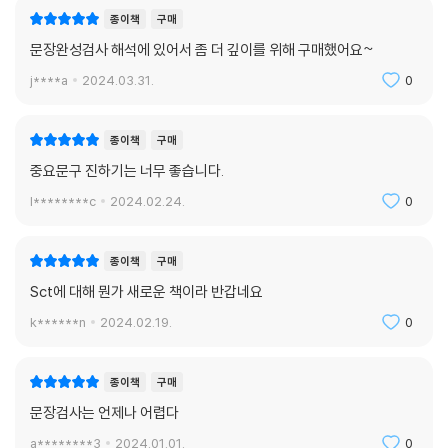
종이책
구매
문장완성검사 해석에 있어서 좀 더 깊이를 위해 구매했어요~
j****a
2024.03.31.
0
종이책
구매
중요문구 진하기는 너무 좋습니다.
l********c
2024.02.24.
0
종이책
구매
Sct에 대해 뭔가 새로운 책이라 반갑네요
k******n
2024.02.19.
0
종이책
구매
문장검사는 언제나 어렵다
a********3
2024.01.01.
0