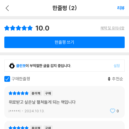
한줄평 (2)
리뷰
10.0
혜택 및 유의사항
한줄평 쓰기
클린봇
이 부적절한 글을 감지 중입니다.
설정
구매한줄평
추천순
종이책
구매
위로받고 싶은날 펼쳐들게 되는 책입니다
i*****l
2024.10.13.
0
종이책
구매