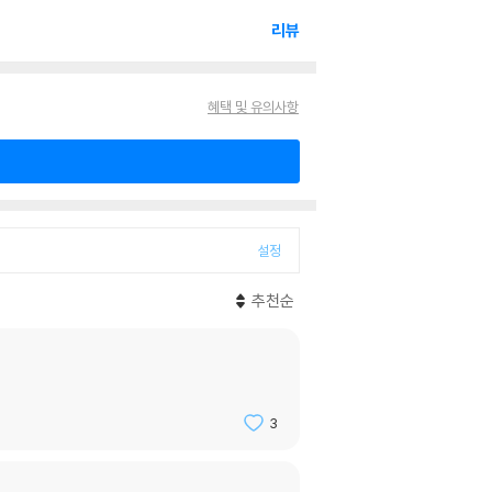
리뷰
혜택 및 유의사항
설정
추천순
3