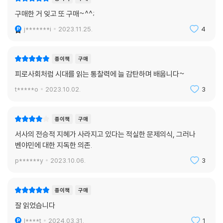
구매한 거 잊고 또 구매~^^;
j*******i
2023.11.25.
4
종이책
구매
피로사회처럼 시대를 읽는 통찰력에 늘 감탄하며 배웁니다~
t*****o
2023.10.02.
3
종이책
구매
서사의 전승적 지혜가 사라지고 있다는 적실한 문제의식, 그러나
벤야민에 대한 지독한 의존.
p******y
2023.10.06.
3
종이책
구매
잘 읽었습니다
l****t
2024.03.31.
1