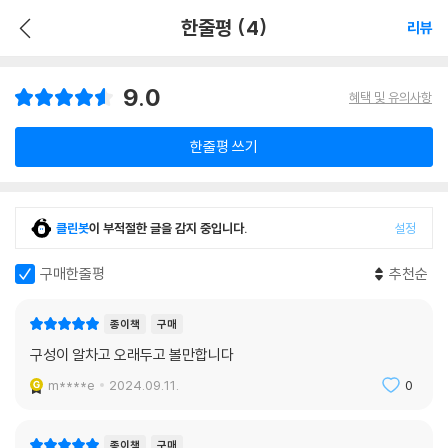
한줄평 (4)
리뷰
9.0
혜택 및 유의사항
한줄평 쓰기
클린봇
이 부적절한 글을 감지 중입니다.
설정
구매한줄평
추천순
종이책
구매
구성이 알차고 오래두고 볼만합니다
m****e
2024.09.11.
0
종이책
구매