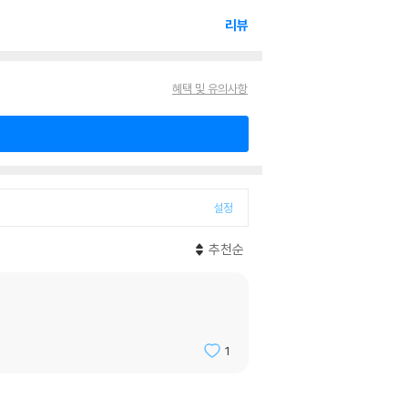
리뷰
혜택 및 유의사항
설정
추천순
1