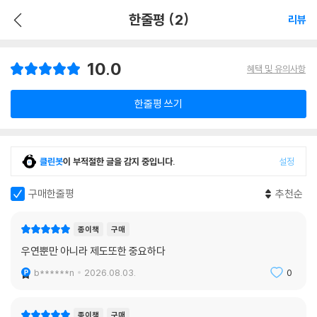
한줄평 (2)
리뷰
10.0
혜택 및 유의사항
한줄평 쓰기
클린봇
이 부적절한 글을 감지 중입니다.
설정
구매한줄평
추천순
종이책
구매
우연뿐만 아니라 제도또한 중요하다
b******n
2026.08.03.
0
종이책
구매