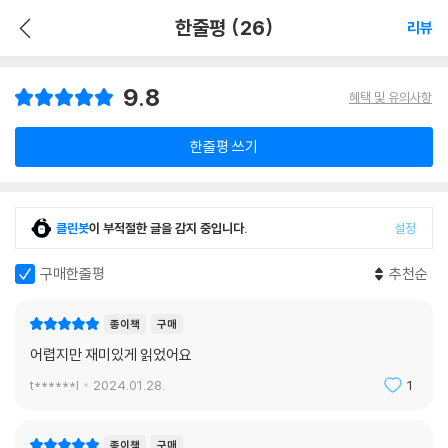
한줄평 (26)
리뷰
9.8
혜택 및 유의사항
한줄평 쓰기
클린봇
이 부적절한 글을 감지 중입니다.
설정
구매한줄평
추천순
종이책
구매
어렵지만 재미있게 읽었어요
t******l
2024.01.28.
1
종이책
구매