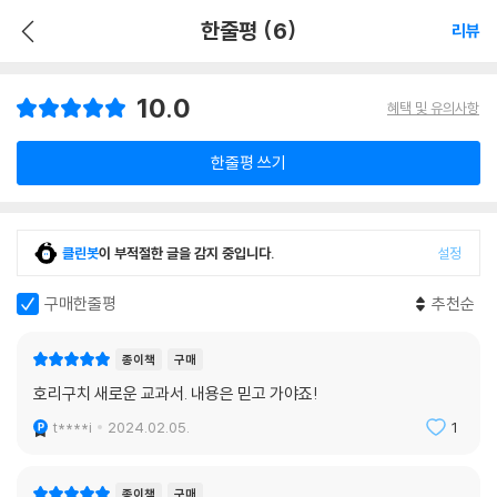
한줄평 (6)
리뷰
10.0
혜택 및 유의사항
한줄평 쓰기
클린봇
이 부적절한 글을 감지 중입니다.
설정
구매한줄평
추천순
종이책
구매
호리구치 새로운 교과서. 내용은 믿고 가야죠!
t****i
2024.02.05.
1
종이책
구매