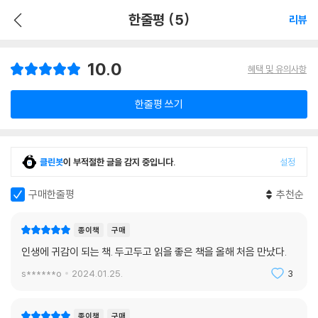
한줄평 (5)
리뷰
10.0
혜택 및 유의사항
한줄평 쓰기
클린봇
이 부적절한 글을 감지 중입니다.
설정
구매한줄평
추천순
종이책
구매
인생에 귀감이 되는 책. 두고두고 읽을 좋은 책을 올해 처음 만났다.
s******o
2024.01.25.
3
종이책
구매