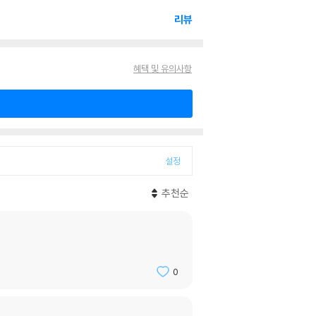
리뷰
혜택 및 유의사항
설정
추천순
0