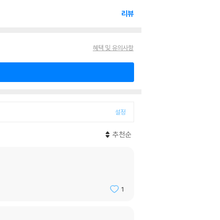
리뷰
혜택 및 유의사항
설정
추천순
1