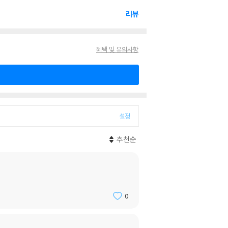
리뷰
혜택 및 유의사항
설정
추천순
0