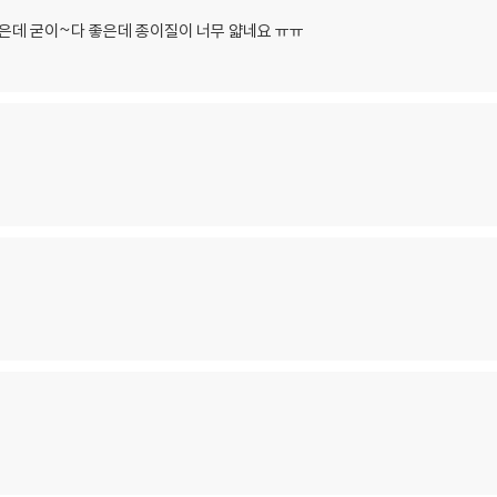
데 굳이~다 좋은데 종이질이 너무 얇네요 ㅠㅠ