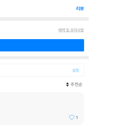
리뷰
혜택 및 유의사항
설정
추천순
1