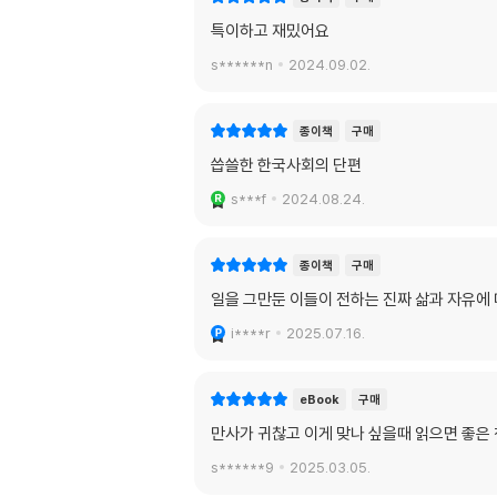
특이하고 재밌어요
s******n
2024.09.02.
종이책
구매
씁쓸한 한국사회의 단편
s***f
2024.08.24.
종이책
구매
일을 그만둔 이들이 전하는 진짜 삶과 자유에 
i****r
2025.07.16.
eBook
구매
만사가 귀찮고 이게 맞나 싶을때 읽으면 좋은
s******9
2025.03.05.