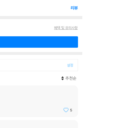
리뷰
혜택 및 유의사항
설정
추천순
5