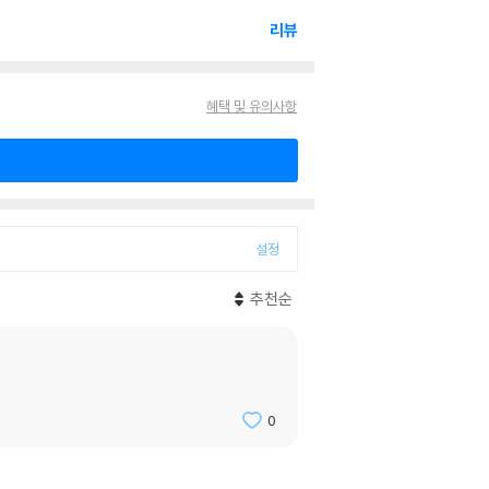
리뷰
혜택 및 유의사항
설정
추천순
0