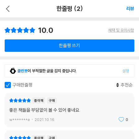
한줄평 (2)
리뷰
10.0
혜택 및 유의사항
한줄평 쓰기
클린봇
이 부적절한 글을 감지 중입니다.
설정
구매한줄평
추천순
종이책
구매
좋은 책들을 부담없이 볼 수 있어 좋네요.
w*******e
2021.10.16.
0
종이책
구매