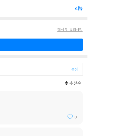
리뷰
혜택 및 유의사항
설정
추천순
0