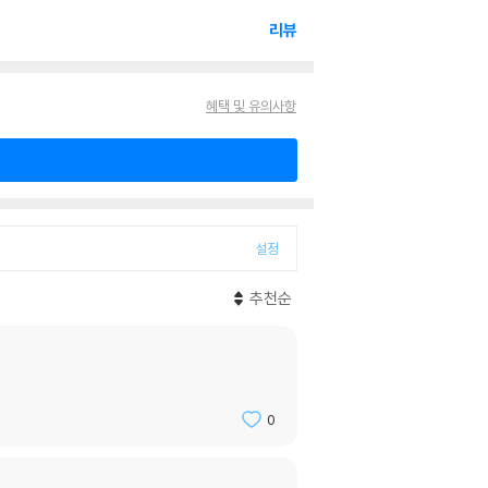
리뷰
혜택 및 유의사항
설정
추천순
0