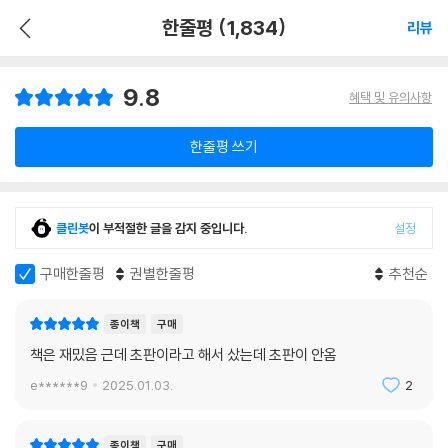
한줄평 (1,834)
리뷰
9.8
혜택 및 유의사항
한줄평 쓰기
클린봇
이 부적절한 글을 감지 중입니다.
설정
구매한줄평
권별한줄평
추천순
종이책
구매
책은 재밌음 근데 초판이라고 해서 샀는데 초판이 안옴
e******9
2025.01.03.
2
종이책
구매