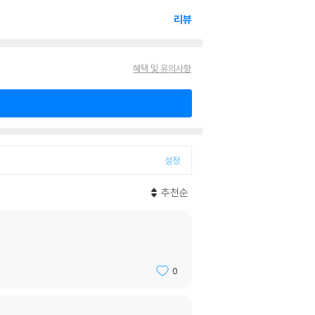
리뷰
혜택 및 유의사항
설정
추천순
0