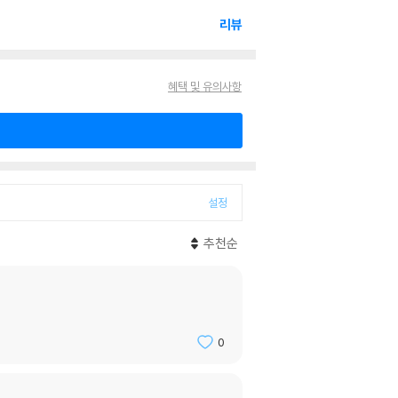
리뷰
혜택 및 유의사항
설정
추천순
0