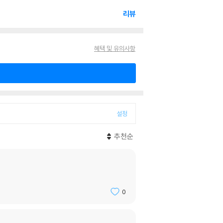
리뷰
혜택 및 유의사항
설정
추천순
0