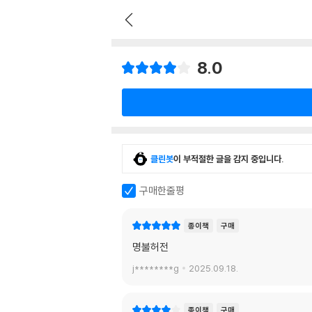
8.0
클린봇
이 부적절한 글을 감지 중입니다.
구매한줄평
종이책
구매
명불허전
j********g
2025.09.18.
종이책
구매