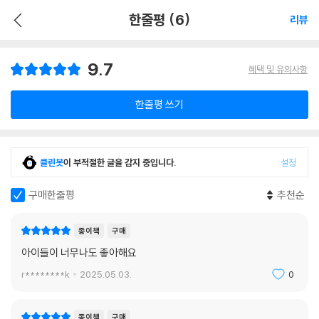
한줄평 (6)
리뷰
9.7
혜택 및 유의사항
한줄평 쓰기
클린봇
이 부적절한 글을 감지 중입니다.
설정
구매한줄평
추천순
종이책
구매
아이들이 너무나도 좋아해요
r********k
2025.05.03.
0
종이책
구매