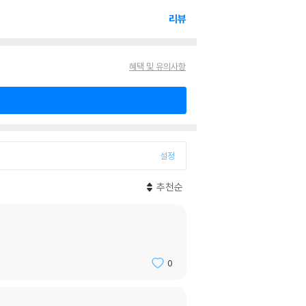
리뷰
혜택 및 유의사항
설정
추천순
0