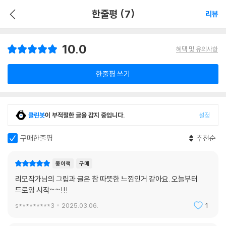
한줄평 (7)
리뷰
10.0
혜택 및 유의사항
한줄평 쓰기
클린봇
이 부적절한 글을 감지 중입니다.
설정
구매한줄평
추천순
종이책
구매
리모작가님의 그림과 글은 참 따뜻한 느낌인거 같아요. 오늘부터
드로잉 시작~~!!!
s*********3
2025.03.06.
1