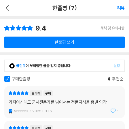
한줄평 (7)
리뷰
9.4
혜택 및 유의사항
한줄평 쓰기
클린봇
이 부적절한 글을 감지 중입니다.
설정
구매한줄평
추천순
종이책
구매
기자이신데도 군사전문가를 넘어서는 전문지식을 뽐낸 역작.
s*****3
2025.03.16.
1
종이책
구매