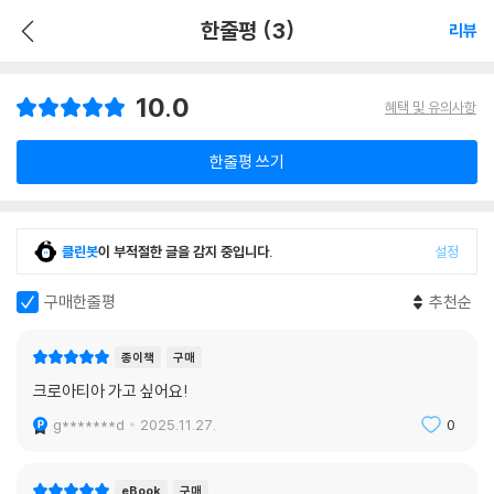
한줄평 (3)
리뷰
10.0
혜택 및 유의사항
한줄평 쓰기
클린봇
이 부적절한 글을 감지 중입니다.
설정
구매한줄평
추천순
종이책
구매
크로아티아 가고 싶어요!
g*******d
2025.11.27.
0
eBook
구매