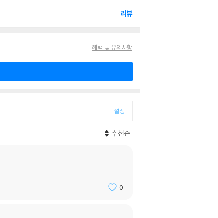
리뷰
혜택 및 유의사항
설정
추천순
0