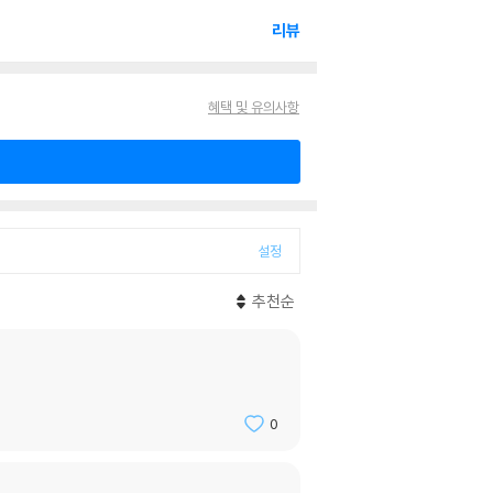
리뷰
혜택 및 유의사항
설정
추천순
0