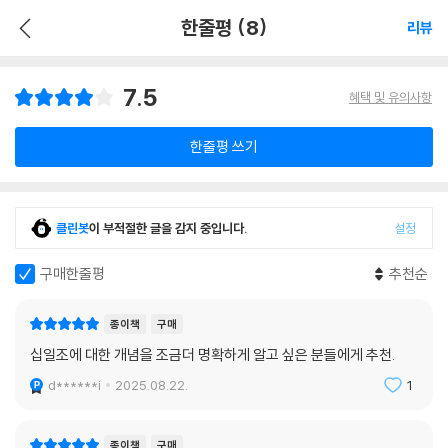
한줄평 (8)
리뷰
7.5
혜택 및 유의사항
한줄평 쓰기
클린봇
이 부적절한 글을 감지 중입니다.
설정
구매한줄평
추천순
종이책
구매
십일조에 대한 개념을 조금더 명확하게 알고 싶은 분들에게 추천.
d******i
2025.08.22.
1
종이책
구매