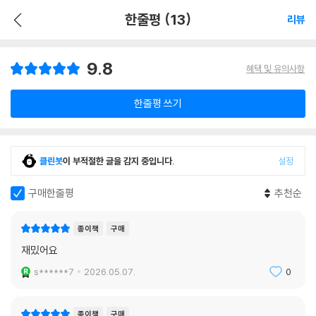
한줄평 (13)
리뷰
9.8
혜택 및 유의사항
한줄평 쓰기
클린봇
이 부적절한 글을 감지 중입니다.
설정
구매한줄평
추천순
종이책
구매
재밌어요
s******7
2026.05.07.
0
종이책
구매