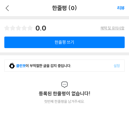
한줄평 (0)
리뷰
0.0
혜택 및 유의사항
한줄평 쓰기
클린봇
이 부적절한 글을 감지 중입니다.
설정
등록된 한줄평이 없습니다!
첫번째 한줄평을 남겨주세요.