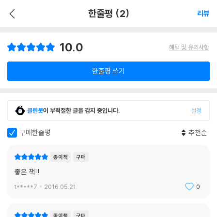
한줄평 (2)
리뷰
10.0
혜택 및 유의사항
한줄평 쓰기
클린봇
이 부적절한 글을 감지 중입니다.
설정
구매한줄평
추천순
종이책
구매
좋은 책!!
t*****7
2016.05.21.
0
종이책
구매