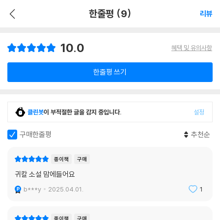
한줄평 (9)
리뷰
10.0
혜택 및 유의사항
한줄평 쓰기
클린봇
이 부적절한 글을 감지 중입니다.
설정
구매한줄평
추천순
종이책
구매
귀칼 소설 맘에들어요
b***y
2025.04.01.
1
종이책
구매