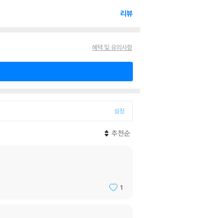
리뷰
혜택 및 유의사항
설정
추천순
1