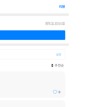
리뷰
혜택 및 유의사항
설정
추천순
0