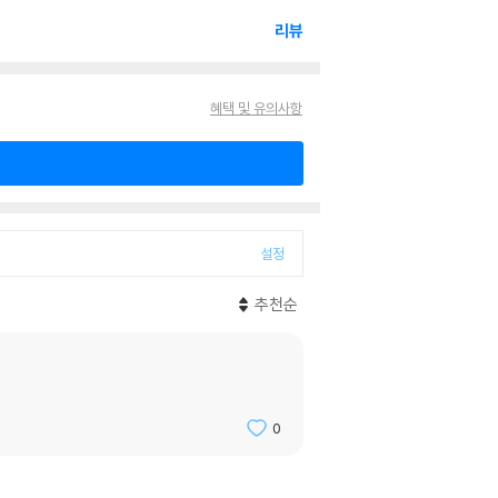
리뷰
혜택 및 유의사항
설정
추천순
0