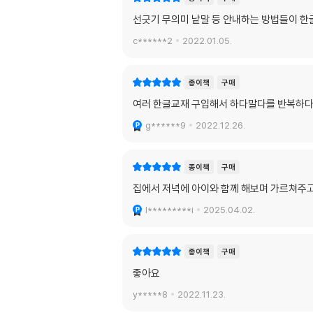
선긋기 무의미 낱말 등 안내하는 방법들이 한글
c******2
2022.01.05.
종이책
구매
여러 한글교재 구입해서 하다말다를 반복하다
g******9
2022.12.26.
종이책
구매
집에서 저녁에 아이와 함께 해보며 가르쳐주
l*********i
2025.04.02.
종이책
구매
좋아요
y*****8
2022.11.23.