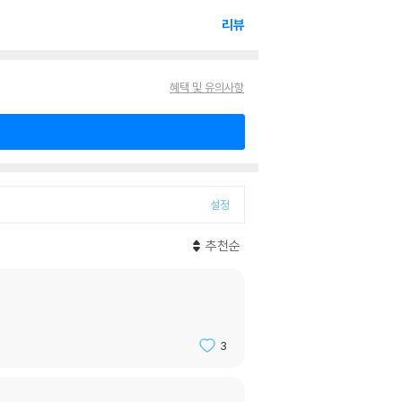
리뷰
혜택 및 유의사항
설정
추천순
3