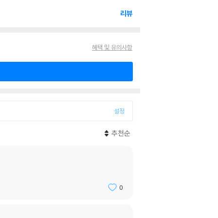
리뷰
혜택 및 유의사항
설정
추천순
0