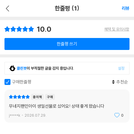
한줄평 (1)
리뷰
10.0
혜택 및 유의사항
한줄평 쓰기
클린봇
이 부적절한 글을 감지 중입니다.
설정
구매한줄평
추천순
종이책
구매
무네지팬인아이 생일선물로 샀어요! 상태 좋게 왔습니다
j****k
2026.07.29.
0