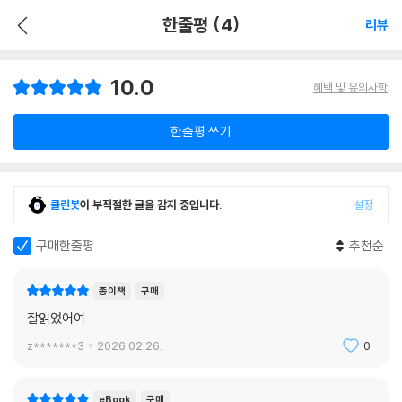
한줄평 (4)
리뷰
10.0
혜택 및 유의사항
한줄평 쓰기
클린봇
이 부적절한 글을 감지 중입니다.
설정
구매한줄평
추천순
종이책
구매
잘읽었어여
z*******3
2026.02.26.
0
eBook
구매